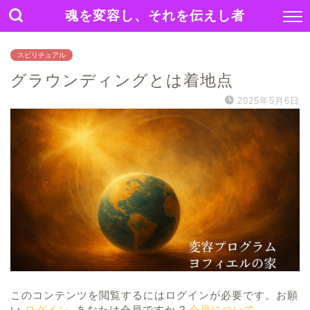
魂を変容し、それを伝えし者
スピリチュアル
グラウンディングとは着地点
2025年5月6日
このコンテンツを閲覧するにはログインが必要です。お願
い
ログイン
. あなたは会員ですか ?
会員について