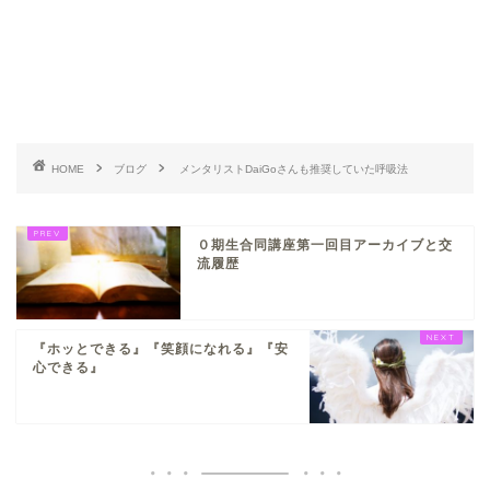
HOME
ブログ
メンタリストDaiGoさんも推奨していた呼吸法
０期生合同講座第一回目アーカイブと交
流履歴
『ホッとできる』『笑顔になれる』『安
心できる』